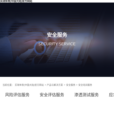
买球体育(中国大陆)官方网站
安全服务
SECURITY SERVICE
当前位置：
买球体育(中国大陆)官方网站
>
产品与解决方案
>
安全服务
>
安全培训服务
风险评估服务
安全评估服务
渗透测试服务
应