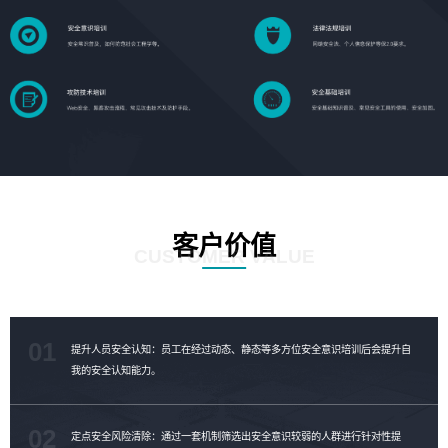
客户价值
CUSTOMER VALUE
01
提升人员安全认知：员工在经过动态、静态等多方位安全意识培训后会提升自
我的安全认知能力。
02
定点安全风险清除：通过一套机制筛选出安全意识较弱的人群进行针对性提