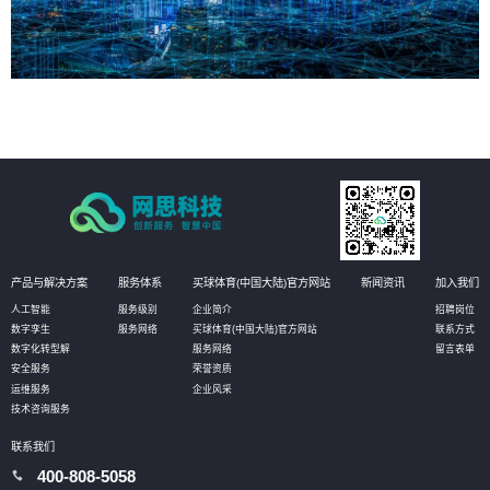
产品与解决方案
服务体系
买球体育(中国大陆)官方网站
新闻资讯
加入我们
人工智能
服务级别
企业简介
招聘岗位
数字孪生
服务网络
买球体育(中国大陆)官方网站
联系方式
数字化转型解
服务网络
留言表单
安全服务
荣誉资质
运维服务
企业风采
技术咨询服务
联系我们
400-808-5058