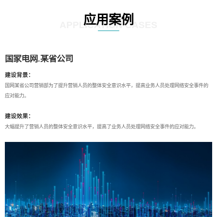
应用案例
APPLICATION CASES
国家电网.某省公司
建设背景：
国网某省公司营销部为了提升营销人员的整体安全意识水平，提高业务人员处理网络安全事件的
应对能力。
建设效果：
大幅提升了营销人员的整体安全意识水平，提高了业务人员处理网络安全事件的应对能力。