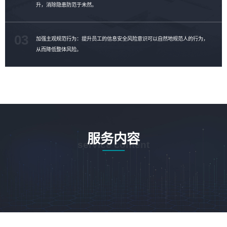
升，消除隐患防范于未然。
03
加强主观规范行为：提升员工的信息安全风险意识可以自然地规范人的行为，
从而降低整体风险。
服务内容
service content