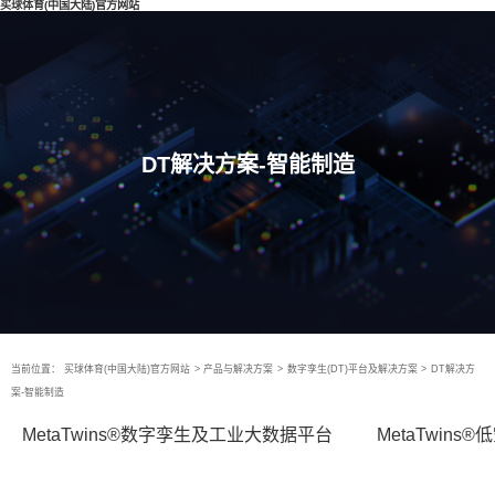
买球体育(中国大陆)官方网站
DT解决方案-智能制造
当前位置：
买球体育(中国大陆)官方网站
>
产品与解决方案
>
数字孪生(DT)平台及解决方案
>
DT解决方
案-智能制造
MetaTwins®数字孪生及工业大数据平台
MetaTwin