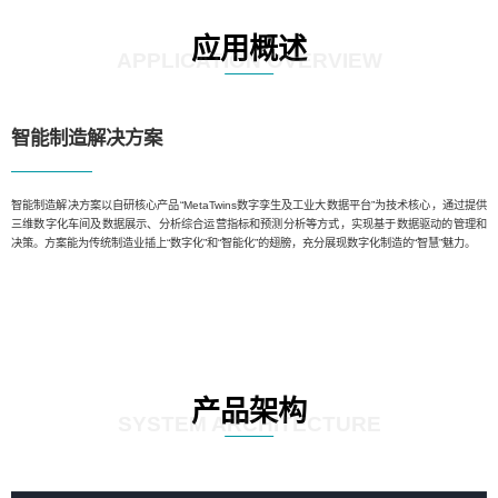
应用概述
APPLICATION OVERVIEW
智能制造解决方案
智能制造解决方案以自研核心产品“MetaTwins数字孪生及工业大数据平台”为技术核心，通过提供
三维数字化车间及数据展示、分析综合运营指标和预测分析等方式，实现基于数据驱动的管理和
决策。方案能为传统制造业插上“数字化”和“智能化”的翅膀，充分展现数字化制造的“智慧”魅力。
产品架构
SYSTEM ARCHITECTURE