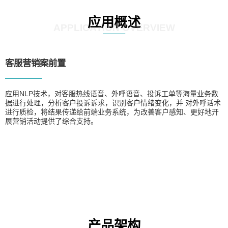
应用概述
APPLICATION OVERVIEW
客服营销案前置
应用NLP技术，对客服热线语音、外呼语音、投诉工单等海量业务数
据进行处理，分析客户投诉诉求，识别客户情绪变化，并 对外呼话术
进行质检，将结果传递给前端业务系统，为改善客户感知、更好地开
展营销活动提供了综合支持。
产品架构